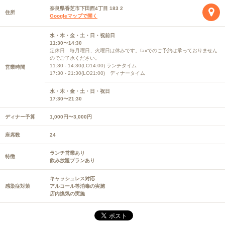
奈良県香芝市下田西4丁目 183 2
住所
Googleマップで開く
水・木・金・土・日・祝前日
11:30〜14:30
定休日 毎月曜日、火曜日は休みです。faxでのご予約は承っておりません
のでご了承ください。
11:30 - 14:30(LO14:00) ランチタイム
営業時間
17:30 - 21:30(LO21:00) ディナータイム
水・木・金・土・日・祝日
17:30〜21:30
ディナー予算
1,000円〜3,000円
座席数
24
ランチ営業あり
特徴
飲み放題プランあり
キャッシュレス対応
感染症対策
アルコール等消毒の実施
店内換気の実施