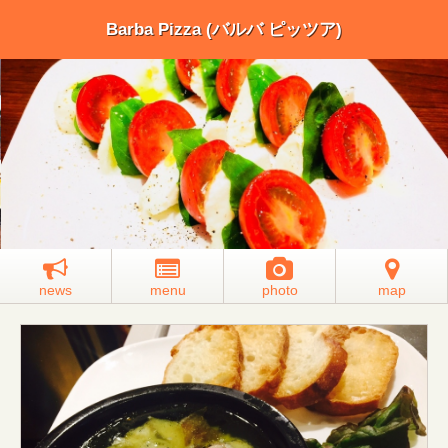
Barba Pizza (バルバ ピッツア)
news
menu
photo
map