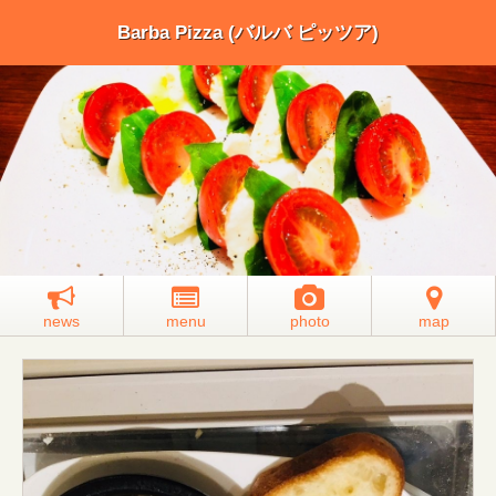
Barba Pizza (バルバ ピッツア)
news
menu
photo
map