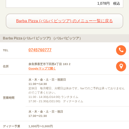
1,078円 税込
Barba Pizza (バルバ ピッツア) のメニュー一覧に戻る
Barba Pizza (バルバ ピッツア) （バルバピッツア）
0745760777
TEL
奈良県香芝市下田西4丁目 183 2
住所
Googleマップで開く
水・木・金・土・日・祝前日
11:30〜14:30
定休日 毎月曜日、火曜日は休みです。faxでのご予約は承っておりません
のでご了承ください。
11:30 - 14:30(LO14:00) ランチタイム
営業時間
17:30 - 21:30(LO21:00) ディナータイム
水・木・金・土・日・祝日
17:30〜21:30
ディナー予算
1,000円〜3,000円