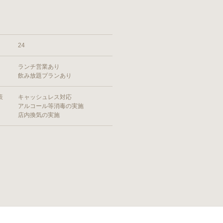
24
ランチ営業あり
飲み放題プランあり
策
キャッシュレス対応
アルコール等消毒の実施
店内換気の実施